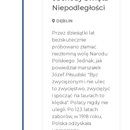
Niepodległości
DĘBLIN
Przez dziesiątki lat
bezskutecznie
próbowano złamać
niezłomną wolę Narodu
Polskiego. Jednak, jak
powiedział marszałek
Józef Piłsudski: "Być
zwyciężonym i nie ulec
to zwycięstwo, zwyciężyć
i spocząć na laurach to
klęska". Polacy nigdy nie
ulegli. Po 123 latach
zaborów, w 1918 roku,
Polska odzyskała