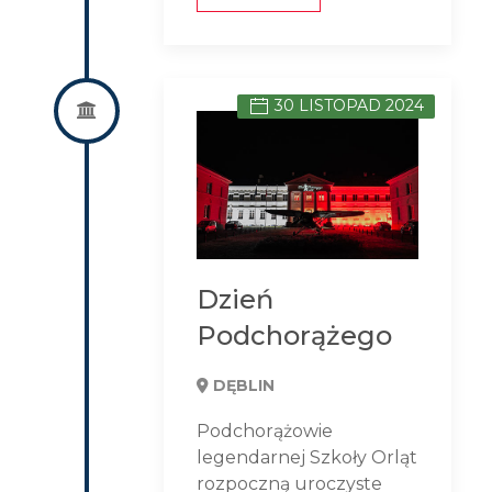
30 LISTOPAD 2024
Dzień
Podchorążego
DĘBLIN
Podchorążowie
legendarnej Szkoły Orląt
rozpoczną uroczyste