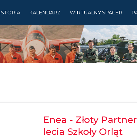
ISTORIA
KALENDARZ
WIRTUALNY SPACER
P
Enea - Złoty Partn
lecia Szkoły Orląt