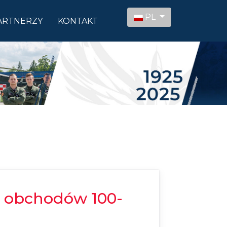
Wybierz swój język
PL
ARTNERZY
KONTAKT
er obchodów 100-