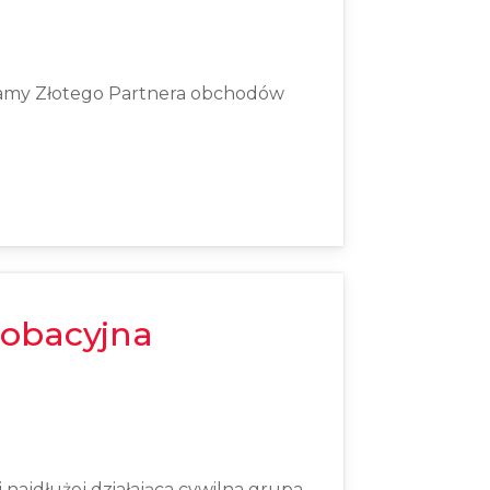
amy Złotego Partnera obchodów
robacyjna
i najdłużej działająca cywilna grupa