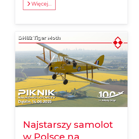
Więcej…
Najstarszy samolot
w Polsce na