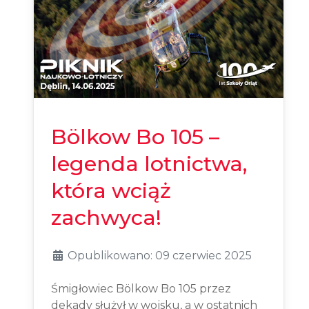
Bölkow Bo 105 –
legenda lotnictwa,
która wciąż
zachwyca!
Opublikowano: 09 czerwiec 2025
Śmigłowiec Bölkow Bo 105 przez
dekady służył w wojsku, a w ostatnich