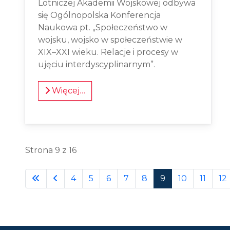
Lotniczej Akademii Wojskowej odbywa
się Ogólnopolska Konferencja
Naukowa pt. „Społeczeństwo w
wojsku, wojsko w społeczeństwie w
XIX–XXI wieku. Relacje i procesy w
ujęciu interdyscyplinarnym”.
Więcej…
Strona 9 z 16
4
5
6
7
8
9
10
11
12